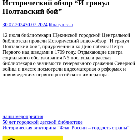
Исторический обзор “И грянул
Полтавский бой”
30.07.2024
30.07.2024
libraryrussia
12 июля библиотекари Щекинской городской Центральной
библиотеки провели Исторический видео-обзор “И грянул
Полтавский бой”, приуроченный ко Дню победы Петра
Первого над шведами в 1709 году. Отдыхающие центра
социального обслуживания N5 послушали рассказ
библиотекаря о значимости генерального сражения Северной
войны и вместе посмотрели видеоматериал о реформах и
нововведениях первого российского императора.
наши мероприятия
Навигация
50 лет городской детской библиотеке
Историческая викторина “Флаг России – гордость страны”
по
записям