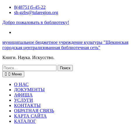
Перейти
8(48751)5-45-22
к
sh-gzbs@tularegion.org
содержимому
Добро пожаловать в библиотеку!
ВК
муниципальное бюджетное учреждение культуры "Щекинская
городская централизованная библиотечная сеть"
Книги. Наука. Искусство.
Искать:
Меню
О НАС
ДОКУМЕНТЫ
АФИША
УСЛУГИ
КОНТАКТЫ
ОБРАТНАЯ СВЯЗЬ
КАРТА САЙТА
КАТАЛОГ