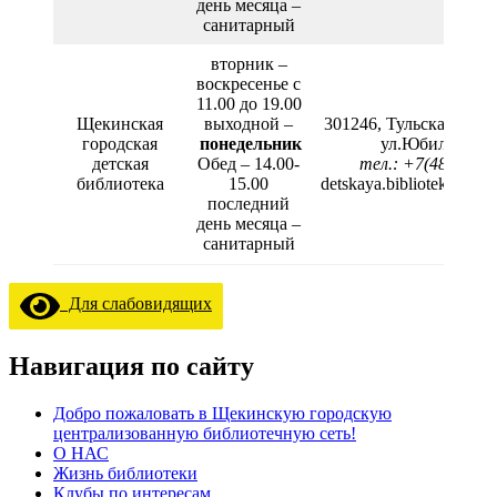
день месяца –
санитарный
вторник –
воскресенье с
11.00 до 19.00
Щекинская
выходной –
301246, Тульская обл.,
городская
понедельник
ул.Юбилейная,
детская
Обед – 14.00-
тел.: +7(48751) 4
библиотека
15.00
detskaya.biblioteka201
последний
день месяца –
санитарный
Для слабовидящих
Навигация по сайту
Добро пожаловать в Щекинскую городскую
централизованную библиотечную сеть!
О НАС
Жизнь библиотеки
Клубы по интересам