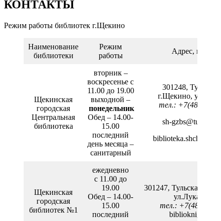
КОНТАКТЫ
Режим работы библиотек г.Щекино
Наименование
Режим
Адрес, контак
библиотеки
работы
вторник –
воскресенье с
301248, Тульская 
11.00 до 19.00
г.Щекино, ул.Лени
Щекинская
выходной –
тел.: +7(48751) 5
городская
понедельник
Центральная
Обед – 14.00-
sh-gzbs@tularegio
библиотека
15.00
последний
biblioteka.shchekino
день месяца –
санитарный
ежедневно
с 11.00 до
19.00
301247, Тульская обл.,
Щекинская
Обед – 14.00-
ул.Лукашина,
городская
15.00
тел.: +7(48751) 4
библиотек №1
последний
biblioknig@mail