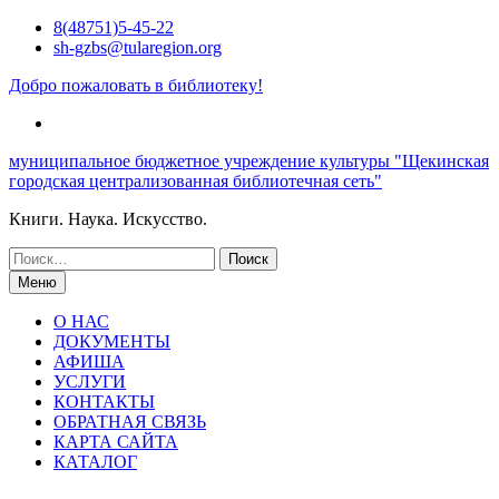
Перейти
8(48751)5-45-22
к
sh-gzbs@tularegion.org
содержимому
Добро пожаловать в библиотеку!
ВК
муниципальное бюджетное учреждение культуры "Щекинская
городская централизованная библиотечная сеть"
Книги. Наука. Искусство.
Искать:
Меню
О НАС
ДОКУМЕНТЫ
АФИША
УСЛУГИ
КОНТАКТЫ
ОБРАТНАЯ СВЯЗЬ
КАРТА САЙТА
КАТАЛОГ